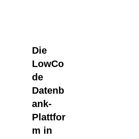
Die
LowCo
de
Datenb
ank-
Plattfor
m in