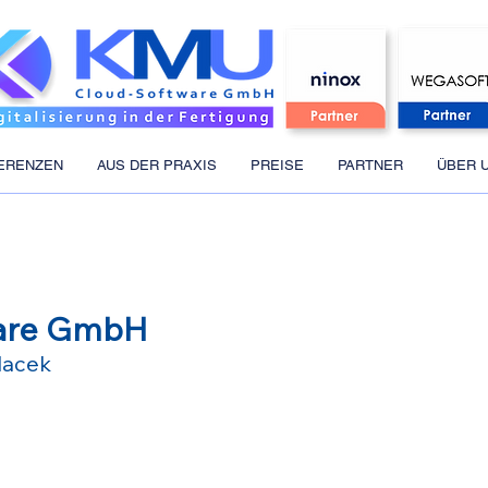
ERENZEN
AUS DER PRAXIS
PREISE
PARTNER
ÜBER 
are GmbH
lacek