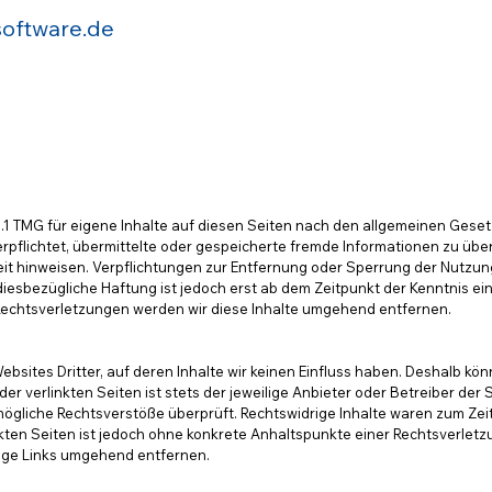
oftware.de
s.1 TMG für eigene Inhalte auf diesen Seiten nach den allgemeinen Geset
 verpflichtet, übermittelte oder gespeicherte fremde Informationen zu 
gkeit hinweisen. Verpflichtungen zur Entfernung oder Sperrung der Nutz
diesbezügliche Haftung ist jedoch erst ab dem Zeitpunkt der Kenntnis ei
chtsverletzungen werden wir diese Inhalte umgehend entfernen.
bsites Dritter, auf deren Inhalte wir keinen Einfluss haben. Deshalb kön
r verlinkten Seiten ist stets der jeweilige Anbieter oder Betreiber der S
ögliche Rechtsverstöße überprüft. Rechtswidrige Inhalte waren zum Zeit
inkten Seiten ist jedoch ohne konkrete Anhaltspunkte einer Rechtsverle
ige Links umgehend entfernen.