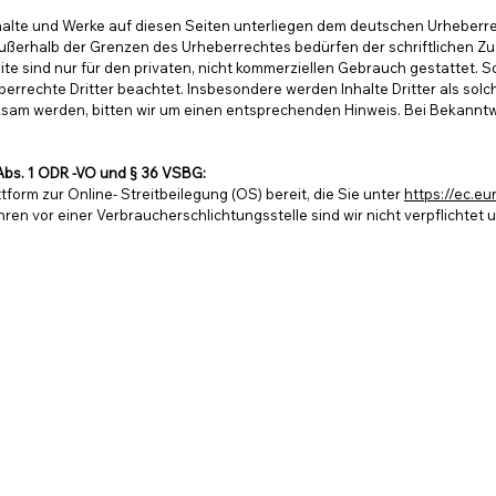
nhalte und Werke auf diesen Seiten unterliegen dem deutschen Urheberrec
ußerhalb der Grenzen des Urheberrechtes bedürfen der schriftlichen Zu
te sind nur für den privaten, nicht kommerziellen Gebrauch gestattet. So
berrechte Dritter beachtet. Insbesondere werden Inhalte Dritter als sol
ksam werden, bitten wir um einen entsprechenden Hinweis. Bei Bekannt
 Abs. 1 ODR -VO und § 36 VSBG:
tform zur Online- Streitbeilegung (OS) bereit, die Sie unter
https://ec.e
en vor einer Verbraucherschlichtungsstelle sind wir nicht verpflichtet un
Tel +49 (0)7433 30097-0
Mail
kontakt@kmu-cloud-software.de
©️ 2
025 KMU Cloud-Software GmbH