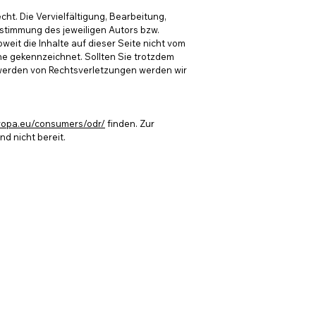
ht. Die Vervielfältigung, Bearbeitung,
stimmung des jeweiligen Autors bzw.
weit die Inhalte auf dieser Seite nicht vom
che gekennzeichnet. Sollten Sie trotzdem
werden von Rechtsverletzungen werden wir
uropa.eu/consumers/odr/
finden. Zur
d nicht bereit.
Impressum
Datenschutz
ninox DSGVO-EU
AGB´s