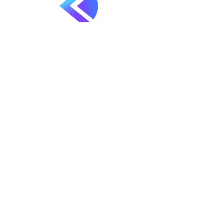
KMU Cloud-Software GmbH
Charlottenstr. 31
72336 Balingen
Tel
+49 (0)7433 30097-0
Mail
kontakt@kmu-cloud-software.de
©️ 2
025 KMU Cloud-Software GmbH
Impressum
Datenschutz
ninox DSGVO-EU
AGB´s