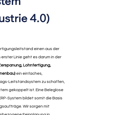
stem
ustrie 4.0)
rtigungsleitstand einen aus der
erster Linie geht es darum in der
Zerspanung, Lohnfertigung,
inenbau)
ein einfaches,
rags-Leitstandsystem zu schaffen,
stem gekoppelt ist. Eine Beleglose
 ERP-System bildet somit die Basis
ngsaufträge. Wir sorgen mit
isbezogene Feinplanung in