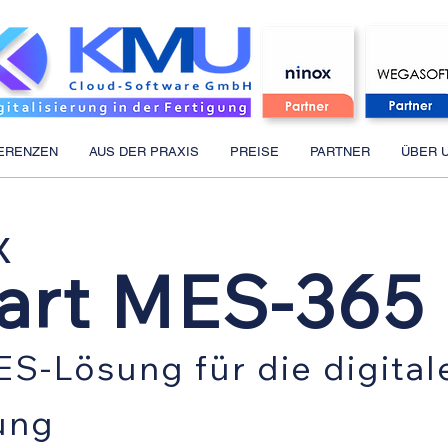
ERENZEN
AUS DER PRAXIS
PREISE
PARTNER
ÜBER 
x
art MES-3
65
ES-Lösung für die digital
ung