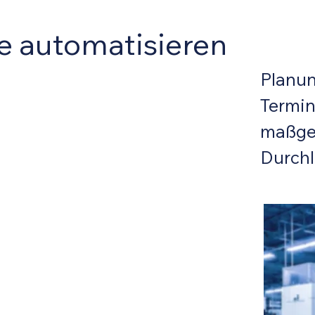
e automatisieren
Planun
Termin
maßgeb
Durchl